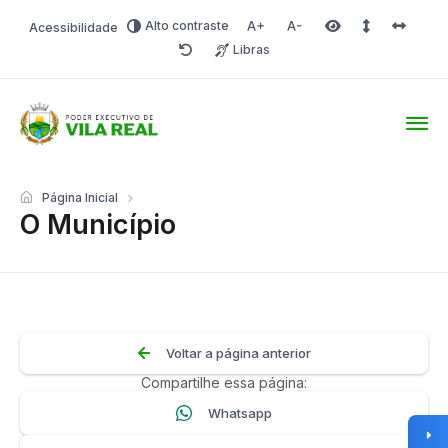
Alto contraste
Acessibilidade
Aumentar fonte
Diminuir fonte
Área selecionada
Espaçamento 
Espaço 
Libras
Redefinir
Prefeitura Online
Página Inicial
O Município
Voltar a página anterior
Compartilhe essa página:
Whatsapp