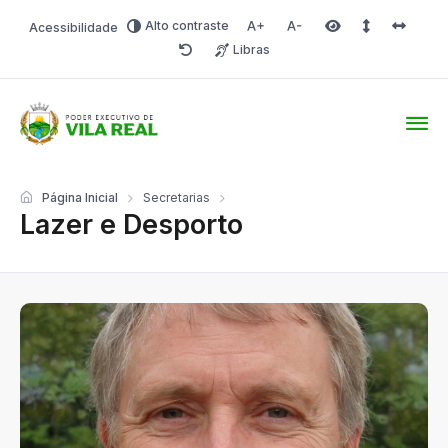
Alto contraste
Acessibilidade
Aumentar fonte
Diminuir fonte
Área selecionada
Espaçamento 
Espaço 
Libras
Redefinir
Prefeitura Online
Página Inicial
Secretarias
Lazer e Desporto