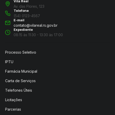
Vila Real
Av. das Flores, 123
Telefone
(54) 0123-4567
E-mail
contato@vilareal.rs.gov.br
Expediente
08:15 às 11:30 - 13:30 às 17:00
Processo Seletivo
IPTU
Farmácia Municipal
Carta de Serviços
Telefones Úteis
Licitações
Parcerias