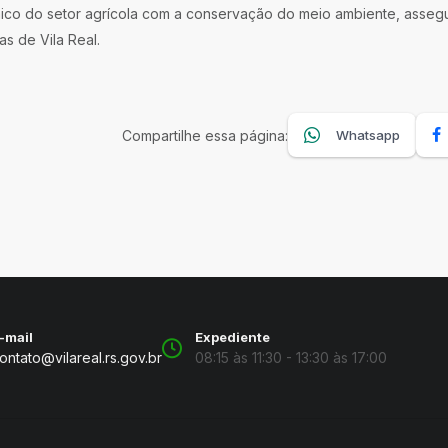
mico do setor agrícola com a conservação do meio ambiente, asse
as de Vila Real.
Compartilhe essa página:
Whatsapp
-mail
Expediente
ontato@vilareal.rs.gov.br
08:15 às 11:30 - 13:30 às 17:00