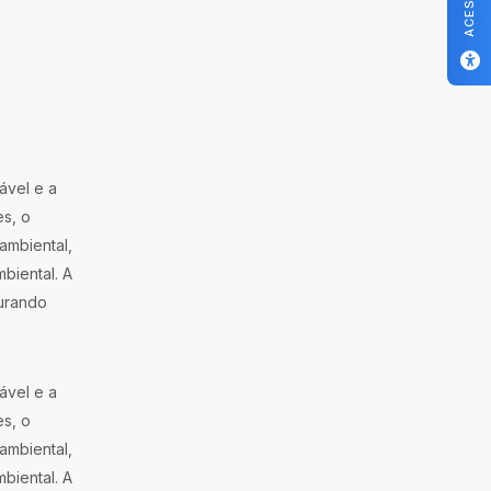
ável e a
es, o
ambiental,
biental. A
gurando
ável e a
es, o
ambiental,
biental. A