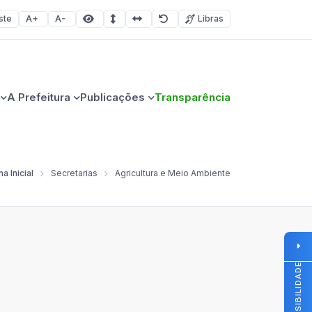
ste
Libras
Aumentar fonte
Diminuir fonte
Área selecionada
Espaçamento de linha
Espaço dos caracteres
Redefinir
A Prefeitura
Publicações
Transparência
a Inicial
Secretarias
Agricultura e Meio Ambiente
ACESSIBILIDADE