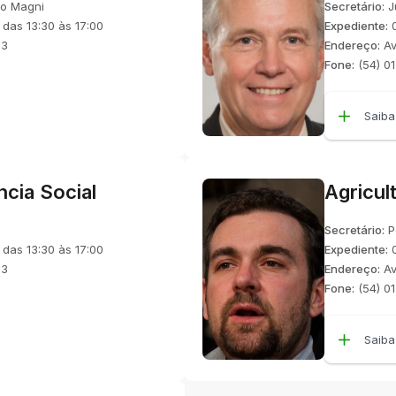
to Magni
Secretário:
J
 das 13:30 às 17:00
Expediente:
0
23
Endereço:
Av
Fone:
(54) 0
Saiba
ncia Social
Agricul
Secretário:
P
 das 13:30 às 17:00
Expediente:
0
23
Endereço:
Av
Fone:
(54) 0
Saiba