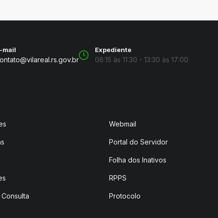
-mail
Expediente
ontato@vilareal.rs.gov.br
08:15 às 11:30 - 13:30 às 17:00
es
Webmail
as
Portal do Servidor
Folha dos Inativos
es
RPPS
 Consulta
Protocolo