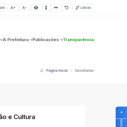
ste
Libras
Aumentar fonte
Diminuir fonte
Área selecionada
Espaçamento de linha
Espaço dos caracteres
Redefinir
A Prefeitura
Publicações
Transparência
Página Inicial
Secretarias
o e Cultura