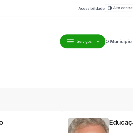
Alto contra
Acessibilidade
O Município
Serviços
line
o
Educaçã