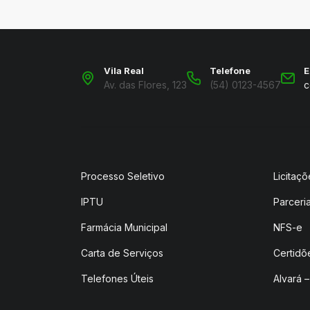
Vila Real
Telefone
E
Av. das Flores, 123
(54) 0123-4567
c
Processo Seletivo
Licitaçõ
IPTU
Parceri
Farmácia Municipal
NFS-e
Carta de Serviços
Certidõ
Telefones Úteis
Alvará –