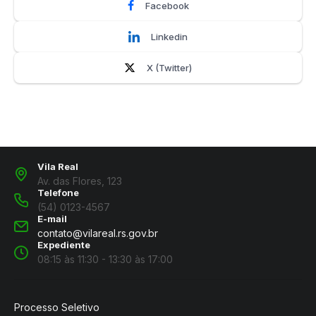
Facebook
Linkedin
X (Twitter)
Vila Real
Av. das Flores, 123
Telefone
(54) 0123-4567
E-mail
contato@vilareal.rs.gov.br
Expediente
08:15 às 11:30 - 13:30 às 17:00
Processo Seletivo