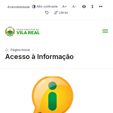
Alto contraste
Acessibilidade
Aumentar fonte
Diminuir fonte
Área selecionada
Espaçamento 
Espaço 
Libras
Redefinir
Prefeitura Online
Página Inicial
Acesso à Informação